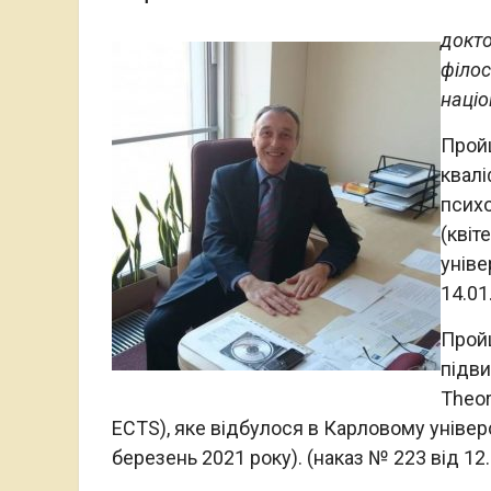
докто
філос
націо
Прой
квалі
психо
(квіт
уніве
14.01
Прой
підви
Theor
ECTS), яке відбулося в Карловому універс
березень 2021 року). (наказ № 223 від 12.