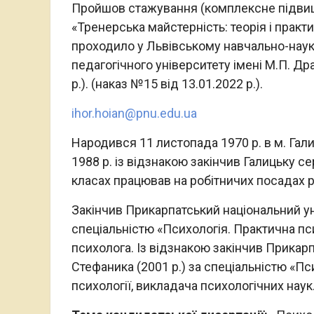
Пройшов стажування (комплексне підвище
«Тренерська майстерність: теорія і практ
проходило у Львівському навчально-наук
педагогічного університету імені М.П. Др
р.). (наказ №15 від 13.01.2022 р.).
ihor.hoian@pnu.edu.ua
Народився 11 листопада 1970 р. в м. Галич
1988 р. із відзнакою закінчив Галицьку с
класах працював на робітничих посадах 
Закінчив Прикарпатський національний ун
спеціальністю «Психологія. Практична пс
психолога. Із відзнакою закінчив Прикар
Стефаника (2001 р.) за спеціальністю «Пс
психології, викладача психологічних наук