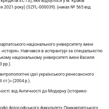
кредитів ECTS), яке відбулося у м. Краків
ня 2021 року) (SZFL-000039). (наказ № 565 від
карпатського національного університету імені
 «історія». Навчався в аспірантурі за спеціальністю
ському національному університеті імені Василя
 рр.).
-антропологічні ідеї українського ренесансного
ст.)» (2004 p.).
дності: від Античності до Модерну (історико-
софії філософського факультету Прикарпатського