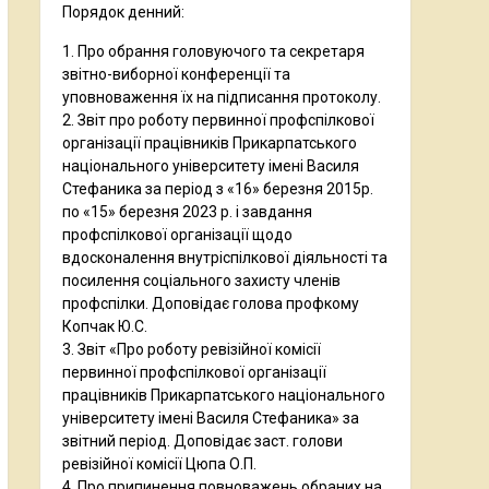
Порядок денний:
1. Про обрання головуючого та секретаря
звітно-виборної конференції та
уповноваження їх на підписання протоколу.
2. Звіт про роботу первинної профспілкової
організації працівників Прикарпатського
національного університету імені Василя
Стефаника за період з «16» березня 2015р.
по «15» березня 2023 р. і завдання
профспілкової організації щодо
вдосконалення внутріспілкової діяльності та
посилення соціального захисту членів
профспілки. Доповідає голова профкому
Копчак Ю.С.
3. Звіт «Про роботу ревізійної комісії
первинної профспілкової організації
працівників Прикарпатського національного
університету імені Василя Стефаника» за
звітний період. Доповідає заст. голови
ревізійної комісії Цюпа О.П.
4. Про припинення повноважень обраних на