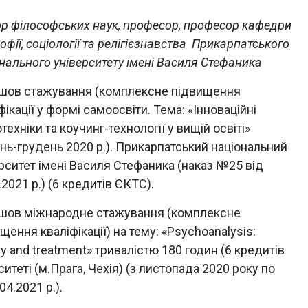
р філософських наук, професор, професор кафедри
офії, соціології та релігієзнавства Прикарпатського
нального університету імені Василя Стефаника
шов стажування (комплексне підвищення
фікації у формі самоосвіти. Тема: «Інноваційні
техніки та коучинг-технології у вищій освіті»
ень-грудень 2020 р.). Прикарпатський національний
рситет імені Василя Стефаника (наказ №25 від
.2021 р.) (6 кредитів ЄКТС).
шов міжнародне стажування (комплексне
щення кваліфікації) на тему: «Psychoanalysis:
y and treatment» тривалістю 180 годин (6 кредитів
итеті (м.Прага, Чехія) (з листопада 2020 року по
04.2021 р.).