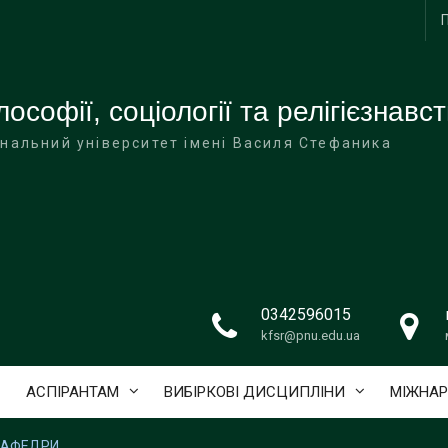
софії, соціології та релігієзнавс
нальний університет імені Василя Стефаника
0342596015
kfsr@pnu.edu.ua
АСПІРАНТАМ
ВИБІРКОВІ ДИСЦИПЛІНИ
МІЖНАР
КАФЕДРИ