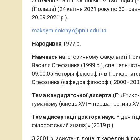
and Gender Groups» обсягом 180 годин (6 
(Польща) (24 квітня 2021 року по 30 трав
20.09.2021 р.).
maksym.doichyk@pnu.edu.ua
Народився
1977 р.
Навчався
на історичному факультеті При
Василя Стефаника (1999 р.), спеціальність
09.00.05 «історія філософії» в Прикарпат
Стефаника (кафедра філософії; 2000–2003
Тема кандидатської дисертації
: «Етико
гуманізму (кінець XVI – перша третина XVII 
Тема дисертації доктора наук
: «Ідея гі
філософський аналіз)» (2019 p.).
З 2001 р. асистент, доцент кафедри філо