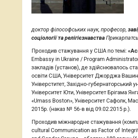
доктор
філософських
наук
, професор
,
зав
соціології
та
релігієзнавства
Прикарпатс
Проходив стажування у США по темі:
«Ac
Embassy in Ukraine / Program Administrato
закладів (установ), де здійснювалось с
освіти США, Університет Джорджа Вашинг
Універститет, Західно-губернаторський ун
Університет Юти, Університет Брігама Янга
«Umass Boston», Університет Сафолк, Маса
2015р. (наказ № 56-в від 09.02.2015 р.).
Проходив міжнародне стажування (компле
cultural Communication as Factor of Integrit