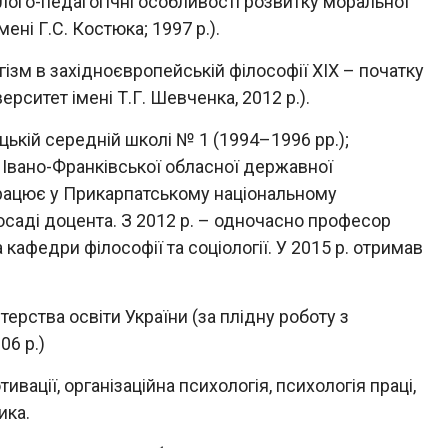
ого-педагогічні особливості розвитку моральної
мені Г.С. Костюка; 1997 р.).
ізм в західноєвропейській філософії XIX – початку
ерситет імені Т.Г. Шевченка, 2012 р.).
ькій середній школі № 1 (1994–1996 рр.);
 Івано-Франківської обласної державної
 працює у Прикарпатському національному
посаді доцента. З 2012 р. – одночасно професор
а кафедри філософії та соціології. У 2015 р. отримав
рства освіти України (за плідну роботу з
6 р.)
тивації, організаційна психологія, психологія праці,
ика.