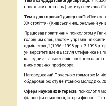
Тема кандидатської дисертації:
«Психол
поведінки підлітків» (Інститут психології і
Тема докторської дисертації:
«Психолог
XX століття» (Київський національний унів
Працював практичним психологом у Галиц
головним спеціалістом управління освіти
адміністрації (1996–1998 рр.). З 1998 р.
університеті імені Василя Стефаника на 
кафедри загальної і клінічної психології т
вчене звання професора.
Нагороджений Почесною грамотою Міністе
обдарованою студентською молоддю, 200
Сфера наукових інтересів
: психологія мо
філософія психології, історія філософії, ет