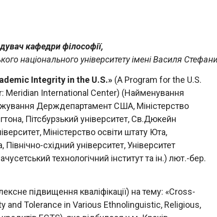
ідувач
кафедри
філософії
,
ького
національного
університету
імені
Василя
Стефан
ademic Integrity in the U.S.»
(A Program for the U.S.
r: Meridian International Center) (Найменування
тажування Держдепартамент США, Міністерство
тона, Пітсбурзький університет, Св.Дюкейн
іверситет, Міністерство освіти штату Юта,
, Північно-східний університет, Університет
чусетський технологічний інститут та ін.) лют.-бер.
ксне підвищення кваліфікації) на тему: «Cross-
y and Tolerance in Various Ethnolinguistic, Religious,