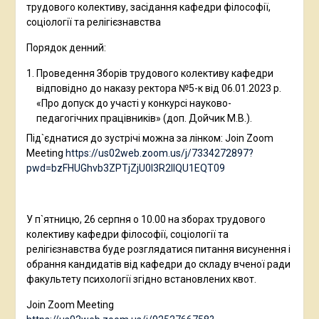
трудового колективу, засідання кафедри філософії,
соціології та релігієзнавства
Порядок денний:
Проведення Зборів трудового колективу кафедри
відповідно до наказу ректора №5-к від 06.01.2023 р.
«Про допуск до участі у конкурсі науково-
педагогічних працівників» (доп. Дойчик М.В.).
Під`єднатися до зустрічі можна за лінком: Join Zoom
Meeting
https://us02web.zoom.us/j/7334272897?
pwd=bzFHUGhvb3ZPTjZjU0l3R2llQU1EQT09
У п`ятницю, 26 серпня о 10.00 на зборах трудового
колективу кафедри філософії, соціології та
релігієзнавства буде розглядатися питання висунення і
обрання кандидатів від кафедри до складу вченої ради
факультету психології згідно встановлених квот.
Join Zoom Meeting