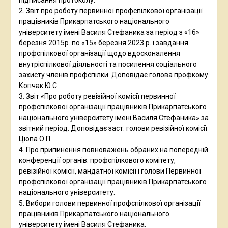
підписання протоколу.
2. Звіт про роботу первинної профспілкової організації
працівників Прикарпатського національного
університету імені Василя Стефаника за період з «16»
березня 2015р. по «15» березня 2023 р. і завдання
профспілкової організації щодо вдосконалення
внутріспілкової діяльності та посилення соціального
захисту членів профспілки. Доповідає голова профкому
Копчак Ю.С.
3. Звіт «Про роботу ревізійної комісії первинної
профспілкової організації працівників Прикарпатського
національного університету імені Василя Стефаника» за
звітний період. Доповідає заст. голови ревізійної комісії
Цюпа О.П.
4. Про припинення повноважень обраних на попередній
конференції органів: профспілкового комітету,
ревізійної комісії, мандатної комісії і голови Первинної
профспілкової організації працівників Прикарпатського
національного університету.
5. Вибори голови первинної профспілкової організації
працівників Прикарпатського національного
університету імені Василя Стефаника.