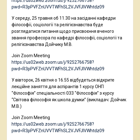
https://us02web.zoom.us/j/9252766758?
pwd=R3pPVFZnUVVTWFhSL2VJVFJlVWhtdz09
У середу, 25 травня об 11.30 на засіданні кафедри
філософії, соціології та релігієзнавства буде
розглядатися питання щодо присвоєння вченого
звання професора по кафедрі філософії, соціології та
релігієзнавства Дойчику М.В.
Join Zoom Meeting
https://us02web.zoom.us/j/9252766758?
pwd=R3pPVFZnUVVTWFhSL2VJVFJlVWhtdz09
У вівторок, 26 квітня о 16.55 відбудеться відкрите
лекційне заняття для аспірантів 1 курсу ОНП
“Філософія” спеціальності 033 “Філософія” з курсу
“Світова філософія як школа думки” (викладач: Дойчик
М.В.)
Join Zoom Meeting
https://us02web.zoom.us/j/9252766758?
pwd=R3pPVFZnUVVTWFhSL2VJVFJlVWhtdz09