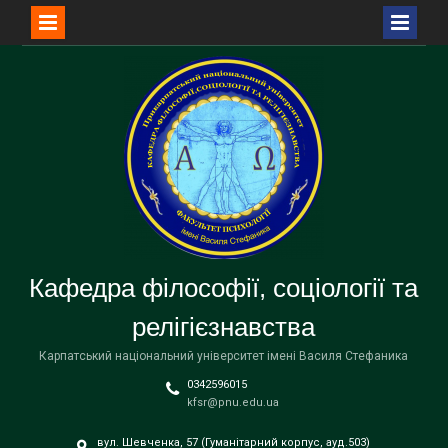
Перейти
до
вмісту
Кафедра філософії, соціології та
релігієзнавства
Карпатський національний університет імені Василя Стефаника
0342596015
kfsr@pnu.edu.ua
вул. Шевченка, 57 (Гуманітарний корпус, ауд.503)