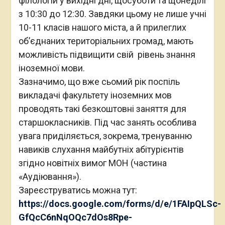
філологій у вихідні дні, щосуботи та щонеділі
з 10:30 до 12:30. Завдяки цьому не лише учні
10-11 класів нашого міста, а й прилеглих
об’єднаних територіальних громад, мають
можливість підвищити свій рівень знання
іноземної мови.
Зазначимо, що вже сьомий рік поспіль
викладачі факультету іноземних мов
проводять такі безкоштовні заняття для
старшокласників. Під час занять особлива
увага приділяється, зокрема, тренуванню
навиків слухання майбутніх абітурієнтів
згідно новітніх вимог МОН (частина
«Аудіювання»).
Зареєструватись можна тут:
https://docs.google.com/forms/d/e/1FAIpQLSc-
GfQcC6nNqOQc7dOs8Rpe-