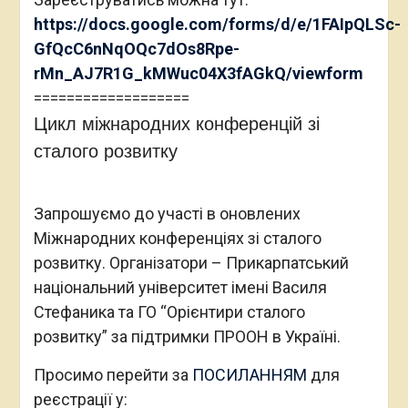
https://docs.google.com/forms/d/e/1FAIpQLSc-
GfQcC6nNqOQc7dOs8Rpe-
rMn_AJ7R1G_kMWuc04X3fAGkQ/viewform
===================
Цикл міжнародних конференцій зі
сталого розвитку
Запрошуємо до участі в оновлених
Міжнародних конференціях зі сталого
розвитку. Організатори – Прикарпатський
національний університет імені Василя
Стефаника та ГО “Орієнтири сталого
розвитку” за підтримки ПРООН в Україні.
Просимо перейти за
ПОСИЛАННЯМ
для
реєстрації у: