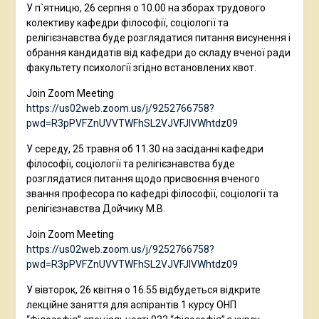
У п`ятницю, 26 серпня о 10.00 на зборах трудового
колективу кафедри філософії, соціології та
релігієзнавства буде розглядатися питання висунення і
обрання кандидатів від кафедри до складу вченої ради
факультету психології згідно встановлених квот.
Join Zoom Meeting
https://us02web.zoom.us/j/9252766758?
pwd=R3pPVFZnUVVTWFhSL2VJVFJlVWhtdz09
У середу, 25 травня об 11.30 на засіданні кафедри
філософії, соціології та релігієзнавства буде
розглядатися питання щодо присвоєння вченого
звання професора по кафедрі філософії, соціології та
релігієзнавства Дойчику М.В.
Join Zoom Meeting
https://us02web.zoom.us/j/9252766758?
pwd=R3pPVFZnUVVTWFhSL2VJVFJlVWhtdz09
У вівторок, 26 квітня о 16.55 відбудеться відкрите
лекційне заняття для аспірантів 1 курсу ОНП