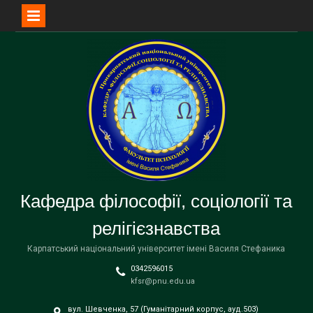
Перейти
до
вмісту
Кафедра філософії, соціології та
релігієзнавства
Карпатський національний університет імені Василя Стефаника
0342596015
kfsr@pnu.edu.ua
вул. Шевченка, 57 (Гуманітарний корпус, ауд.503)