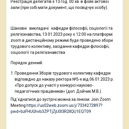
Реєстрація делегатів з 13 год. 00 хв. в фойє актової
зали (при собі мати документ, що посвідчує особу).
Шановні викладачі кафедри філософії, соціології та
релігієзнавства, 13.01.2023 року о 12:00 на платформі
zoom в дистанційному режимі буде проведено збори
трудового колективу, засідання кафедри філософії,
соціології та релігієзнавства
Порядок денний:
Проведення Зборів трудового колективу кафедри
відповідно до наказу ректора №5-к від 06.01.2023 р.
«Про допуск до участі у конкурсі науково-
педагогічних працівників» (доп. Дойчик М.В.).
Під`єднатися до зустрічі можна за лінком: Join Zoom
Meeting
https://us02web.zoom.us/j/7334272897?
pwd=bzFHUGhvb3ZPTjZjU0l3R2llQU1EQT09