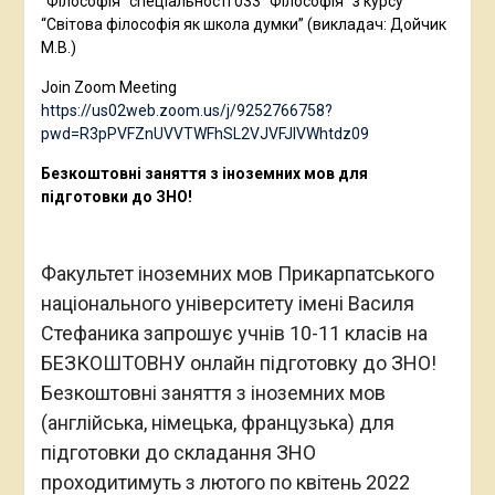
“Філософія” спеціальності 033 “Філософія” з курсу
“Світова філософія як школа думки” (викладач: Дойчик
М.В.)
Join Zoom Meeting
https://us02web.zoom.us/j/9252766758?
pwd=R3pPVFZnUVVTWFhSL2VJVFJlVWhtdz09
Безкоштовні заняття з іноземних мов для
підготовки до ЗНО!
Факультет іноземних мов Прикарпатського
національного університету імені Василя
Стефаника запрошує учнів 10-11 класів на
БЕЗКОШТОВНУ онлайн підготовку до ЗНО!
Безкоштовні заняття з іноземних мов
(англійська, німецька, французька) для
підготовки до складання ЗНО
проходитимуть з лютого по квітень 2022