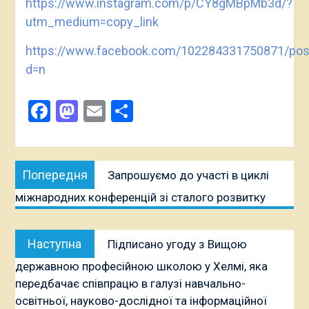
https://www.instagram.com/p/CY8gMBpMb3d/?
utm_medium=copy_link
https://www.facebook.com/102284331750871/po
d=n
Facebook
Mastodon
Email
Поділитися
Навігація
Попередня
Попередня
Запрошуємо до участі в циклі
записів
публікація:
міжнародних конференцій зі сталого розвитку
Наступна
Наступна
Підписано угоду з Вищою
публікація:
державною професійною школою у Хелмі, яка
передбачає співпрацю в галузі навчально-
освітньої, науково-дослідної та інформаційної