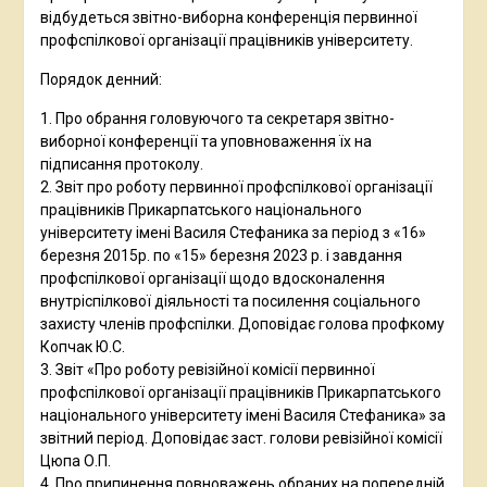
відбудеться звітно-виборна конференція первинної
профспілкової організації працівників університету.
Порядок денний:
1. Про обрання головуючого та секретаря звітно-
виборної конференції та уповноваження їх на
підписання протоколу.
2. Звіт про роботу первинної профспілкової організації
працівників Прикарпатського національного
університету імені Василя Стефаника за період з «16»
березня 2015р. по «15» березня 2023 р. і завдання
профспілкової організації щодо вдосконалення
внутріспілкової діяльності та посилення соціального
захисту членів профспілки. Доповідає голова профкому
Копчак Ю.С.
3. Звіт «Про роботу ревізійної комісії первинної
профспілкової організації працівників Прикарпатського
національного університету імені Василя Стефаника» за
звітний період. Доповідає заст. голови ревізійної комісії
Цюпа О.П.
4. Про припинення повноважень обраних на попередній