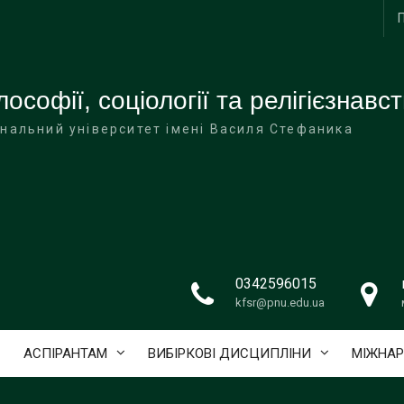
софії, соціології та релігієзнавс
нальний університет імені Василя Стефаника
0342596015
kfsr@pnu.edu.ua
АСПІРАНТАМ
ВИБІРКОВІ ДИСЦИПЛІНИ
МІЖНАР