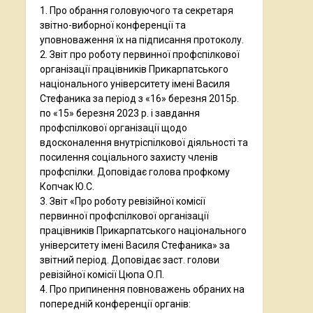
1. Про обрання головуючого та секретаря
звітно-виборної конференції та
уповноваження їх на підписання протоколу.
2. Звіт про роботу первинної профспілкової
організації працівників Прикарпатського
національного університету імені Василя
Стефаника за період з «16» березня 2015р.
по «15» березня 2023 р. і завдання
профспілкової організації щодо
вдосконалення внутріспілкової діяльності та
посилення соціального захисту членів
профспілки. Доповідає голова профкому
Копчак Ю.С.
3. Звіт «Про роботу ревізійної комісії
первинної профспілкової організації
працівників Прикарпатського національного
університету імені Василя Стефаника» за
звітний період. Доповідає заст. голови
ревізійної комісії Цюпа О.П.
4. Про припинення повноважень обраних на
попередній конференції органів: