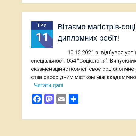
Вітаємо магістрів-соц
ГРУ
11
дипломних робіт!
10.12.2021 р. відбувся успіш
спеціальності 054 “Соціологія”. Випускн
екзаменаційної комісії своє соціологічн
став своєрідним містком між академічною
Читати далі
Facebook
Mastodon
Email
Поділитися