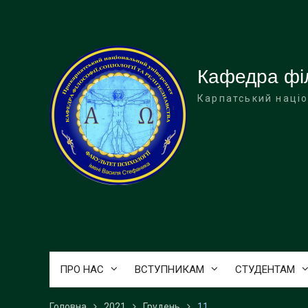
Перейти
до
вмісту
Кафедра філо
Карпатський націо
ПРО НАС
ВСТУПНИКАМ
СТУДЕНТАМ
Головна
2021
Грудень
11