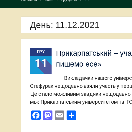
День:
11.12.2021
Прикарпатський – уча
ГРУ
11
пишемо есе»
Викладачки нашого університе
Стефурак нещодавно взяли участь у перш
Це стало можливим завдяки нещодавно 
між Прикарпатським університетом та ГО
Facebook
Mastodon
Email
Поділитися