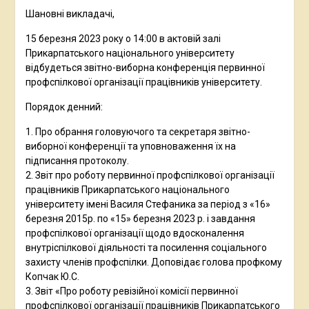
Шановні викладачі,
15 березня 2023 року о 14:00 в актовій залі
Прикарпатського національного університету
відбудеться звітно-виборна конференція первинної
профспілкової організації працівників університету.
Порядок денний:
1. Про обрання головуючого та секретаря звітно-
виборної конференції та уповноваження їх на
підписання протоколу.
2. Звіт про роботу первинної профспілкової організації
працівників Прикарпатського національного
університету імені Василя Стефаника за період з «16»
березня 2015р. по «15» березня 2023 р. і завдання
профспілкової організації щодо вдосконалення
внутріспілкової діяльності та посилення соціального
захисту членів профспілки. Доповідає голова профкому
Копчак Ю.С.
3. Звіт «Про роботу ревізійної комісії первинної
профспілкової організації працівників Прикарпатського