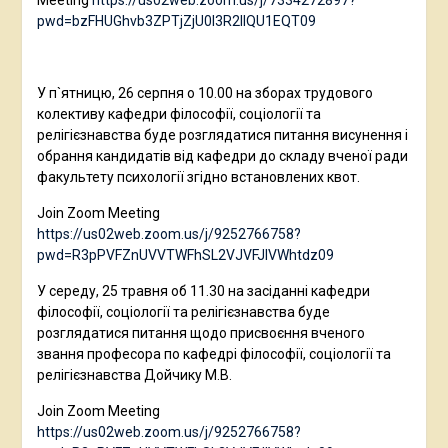
Meeting
https://us02web.zoom.us/j/7334272897?
pwd=bzFHUGhvb3ZPTjZjU0l3R2llQU1EQT09
У п`ятницю, 26 серпня о 10.00 на зборах трудового
колективу кафедри філософії, соціології та
релігієзнавства буде розглядатися питання висунення і
обрання кандидатів від кафедри до складу вченої ради
факультету психології згідно встановлених квот.
Join Zoom Meeting
https://us02web.zoom.us/j/9252766758?
pwd=R3pPVFZnUVVTWFhSL2VJVFJlVWhtdz09
У середу, 25 травня об 11.30 на засіданні кафедри
філософії, соціології та релігієзнавства буде
розглядатися питання щодо присвоєння вченого
звання професора по кафедрі філософії, соціології та
релігієзнавства Дойчику М.В.
Join Zoom Meeting
https://us02web.zoom.us/j/9252766758?