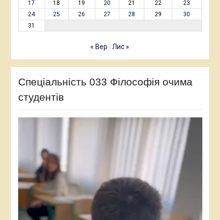
17
18
19
20
21
22
23
24
25
26
27
28
29
30
31
« Вер
Лис »
Спеціальність 033 Філософія очима
студентів
Відеопрогравач