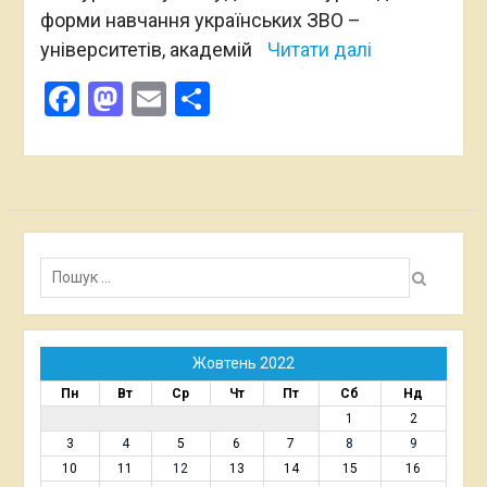
форми навчання українських ЗВО –
університетів, академій
Читати далі
Facebook
Mastodon
Email
Поділитися
Пошук:
Жовтень 2022
Пн
Вт
Ср
Чт
Пт
Сб
Нд
1
2
3
4
5
6
7
8
9
10
11
12
13
14
15
16