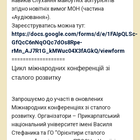
навиків слухання майбутніх абітурієнтів
згідно новітніх вимог МОН (частина
«Аудіювання»).
Зареєструватись можна тут:
https://docs.google.com/forms/d/e/1FAIpQLSc-
GfQcC6nNqOQc7dOs8Rpe-
rMn_AJ7R1G_kMWuc04X3fAGkQ/viewform
===================
Цикл міжнародних конференцій зі
сталого розвитку
Запрошуємо до участі в оновлених
Міжнародних конференціях зі сталого
розвитку. Організатори – Прикарпатський
національний університет імені Василя
Стефаника та ГО “Орієнтири сталого