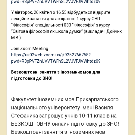
pwd=R3pPVFZnUVVTWFhSL2VJVFJlVWhtdz09
У вівторок, 26 квітня о 16.55 відбудеться відкрите
лекційне заняття для аспірантів 1 курсу ОНП
“Філософія” спеціальності 033 “Філософія” з курсу
“Світова філософія як школа думки” (викладач: Дойчик
М.В.)
Join Zoom Meeting
https://us02web.zoom.us/j/9252766758?
pwd=R3pPVFZnUVVTWFhSL2VJVFJlVWhtdz09
Безкоштовні заняття з іноземних мов для
підготовки до ЗНО!
Факультет іноземних мов Прикарпатського
національного університету імені Василя
Стефаника запрошує учнів 10-11 класів на
БЕЗКОШТОВНУ онлайн підготовку до ЗНО!
Безкоштовні заняття з іноземних мов