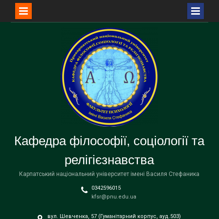
Перейти
до
вмісту
Кафедра філософії, соціології та
релігієзнавства
Карпатський національний університет імені Василя Стефаника
0342596015
kfsr@pnu.edu.ua
вул. Шевченка, 57 (Гуманітарний корпус, ауд.503)