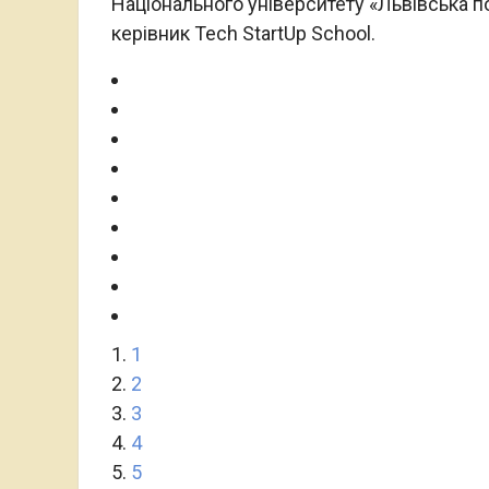
Національного університету «Львівська по
керівник Tech StartUp School.
1
2
3
4
5