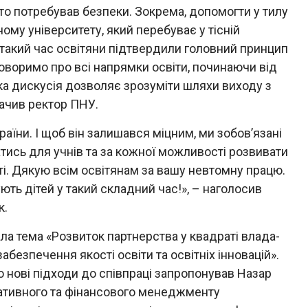
то потребував безпеки. Зокрема, допомогти у тилу
му університету, який перебуває у тісній
 такий час освітяни підтвердили головний принцип
говоримо про всі напрямки освіти, починаючи від
ка дискусія дозволяє зрозуміти шляхи виходу з
начив ректор ПНУ.
аїни. І щоб він залишався міцним, ми зобовʼязані
тись для учнів та за кожної можливості розвивати
ті. Дякую всім освітянам за вашу невтомну працю.
ують дітей у такий складний час!», – наголосив
к.
ла тема «Розвиток партнерства у квадраті влада-
абезпечення якості освіти та освітніх інновацій».
о нові підходи до співпраці запропонував Назар
ративного та фінансового менеджменту