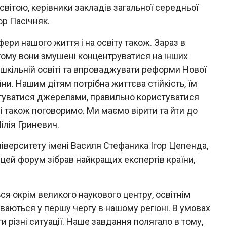
світою, керівники закладів загальної середньої
ор Пасічняк.
фери нашого життя і на освіту також. Зараз в
тому вони змушені концентруватися на інших
у шкільній освіті та впроваджувати реформи Нової
и. Нашим дітям потрібна життєва стійкість, їм
стуватися джерелами, правильно користуватися
і також поговоримо. Ми маємо вірити та йти до
ілія Гриневич.
іверситету імені Василя Стефаника Ігор Цепенда,
о цей форум зібрав найкращих експертів країни,
ся окрім великого наукового центру, освітнім
ваються у першу чергу в нашому регіоні. В умовах
 різні ситуації. Наше завдання полягало в тому,