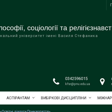
софії, соціології та релігієзнавс
нальний університет імені Василя Стефаника
0342596015
kfsr@pnu.edu.ua
АСПІРАНТАМ
ВИБІРКОВІ ДИСЦИПЛІНИ
МІЖНАР
«Освітні діалоги Прикарпаття»