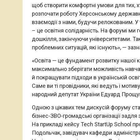
щоб створити комфортні умови для тих, х
розпочати роботу Херсонському державно
взаємодії з нами, будучи релокованим. У
– це освітня солідарність. На форумі ми 
дошкілля, закінчуючи університетами. Та
проблемних ситуацій, які існують», — заз
«Освіта — це фундамент розвитку нашої кр
максимально зберігати можливість навча
й покращувати підходи в українській осві
Саме ви ті провідники, які ведуть і мотив
народний депутат України Едуард Прощу
Одною з цікавих тем дискусій форуму ста
бізнес-ЗВО-громадські організації задля з
На прикладі кейсу Tech StartUp School пр
Подольчак, завідувач кафедри адмініст