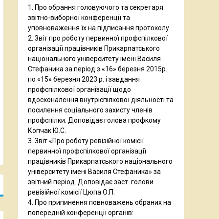
1. Про обрання головуючого та секретаря
звітно-виборної конференції та
уповноваження їх на підписання протоколу.
2. Звіт про роботу первинної профспілкової
організації працівників Прикарпатського
національного університету імені Василя
Стефаника за період з «16» березня 2015р.
по «15» березня 2023 р. і завдання
профспілкової організації щодо
вдосконалення внутріспілкової діяльності та
посилення соціального захисту членів
профспілки. Доповідає голова профкому
Копчак Ю.С.
3. Звіт «Про роботу ревізійної комісії
первинної профспілкової організації
працівників Прикарпатського національного
університету імені Василя Стефаника» за
звітний період. Доповідає заст. голови
ревізійної комісії Цюпа О.П.
4. Про припинення повноважень обраних на
попередній конференції органів: