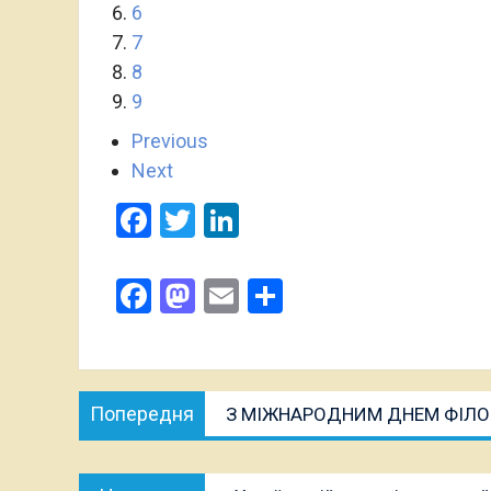
6
7
8
9
Previous
Next
Facebook
Twitter
LinkedIn
Поширити
Facebook
Mastodon
Email
Поділитися
Навігація
Попередня
Попередня
З МІЖНАРОДНИМ ДНЕМ ФІЛОС
записів
публікація:
Наступна