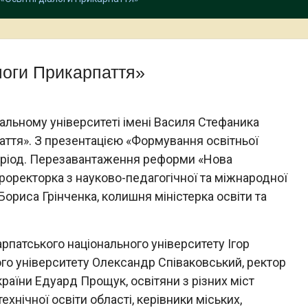
логи Прикарпаття»
льному університеті імені Василя Стефаника
аття». З презентацією «Формування освітньої
 період. Перезавантаження реформи «Нова
роректорка з науково-педагогічної та міжнародної
Бориса Грінченка, колишня міністерка освіти та
рпатського національного університету Ігор
о університету Олександр Співаковський, ректор
раїни Едуард Прощук, освітяни з різних міст
хнічної освіти області, керівники міських,