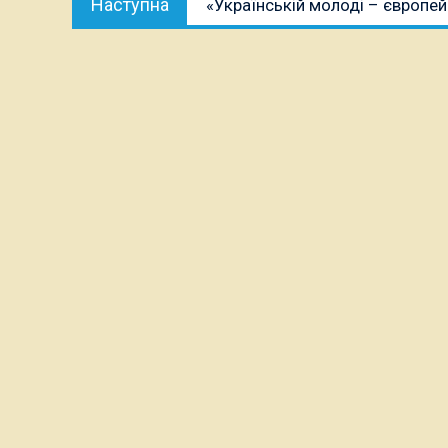
Наступна
«Українській молоді – європей
публікація: