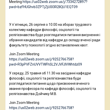
Meeting
https://us02web.zoom.us/j/7334272897?
pwd=bzFHUGhvb3ZPTjZjU0l3R2llQU1EQT09
У п`ятницю, 26 серпня о 10.00 на зборах трудового
колективу кафедри філософії, соціології та
релігієзнавства буде розглядатися питання висунення і
обрання кандидатів від кафедри до складу вченої ради
факультету психології згідно встановлених квот.
Join Zoom Meeting
https://us02web.zoom.us/j/9252766758?
pwd=R3pPVFZnUVVTWFhSL2VJVFJlVWhtdz09
У середу, 25 травня об 11.30 на засіданні кафедри
філософії, соціології та релігієзнавства буде
розглядатися питання щодо присвоєння вченого
звання професора по кафедрі філософії, соціології та
релігієзнавства Дойчику М.В.
Join Zoom Meeting
https://us02web.zoom.us/j/9252766758?