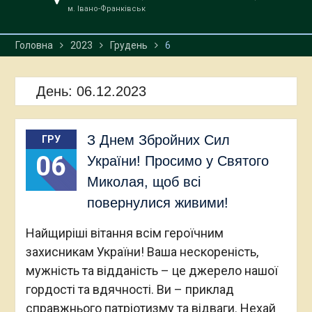
м. Івано-Франківськ
Головна
2023
Грудень
6
День:
06.12.2023
З Днем Збройних Сил
ГРУ
06
України! Просимо у Святого
Миколая, щоб всі
повернулися живими!
Найщиріші вітання всім героїчним
захисникам України! Ваша нескореність,
мужність та відданість – це джерело нашої
гордості та вдячності. Ви – приклад
справжнього патріотизму та відваги. Нехай