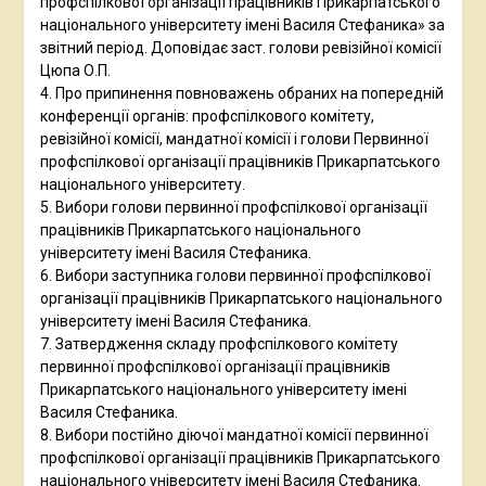
профспілкової організації працівників Прикарпатського
національного університету імені Василя Стефаника» за
звітний період. Доповідає заст. голови ревізійної комісії
Цюпа О.П.
4. Про припинення повноважень обраних на попередній
конференції органів: профспілкового комітету,
ревізійної комісії, мандатної комісії і голови Первинної
профспілкової організації працівників Прикарпатського
національного університету.
5. Вибори голови первинної профспілкової організації
працівників Прикарпатського національного
університету імені Василя Стефаника.
6. Вибори заступника голови первинної профспілкової
організації працівників Прикарпатського національного
університету імені Василя Стефаника.
7. Затвердження складу профспілкового комітету
первинної профспілкової організації працівників
Прикарпатського національного університету імені
Василя Стефаника.
8. Вибори постійно діючої мандатної комісії первинної
профспілкової організації працівників Прикарпатського
національного університету імені Василя Стефаника.