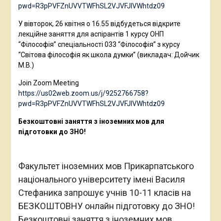
pwd=R3pPVFZnUVVTWFhSL2VJVFJlVWhtdz09
У вівторок, 26 квітня о 16.55 відбудеться відкрите
лекційне заняття для аспірантів 1 курсу ОНП
“Філософія” спеціальності 033 “Філософія” з курсу
“Світова філософія як школа думки” (викладач: Дойчик
М.В.)
Join Zoom Meeting
https://us02web.zoom.us/j/9252766758?
pwd=R3pPVFZnUVVTWFhSL2VJVFJlVWhtdz09
Безкоштовні заняття з іноземних мов для
підготовки до ЗНО!
Факультет іноземних мов Прикарпатського
національного університету імені Василя
Стефаника запрошує учнів 10-11 класів на
БЕЗКОШТОВНУ онлайн підготовку до ЗНО!
Безкоштовні заняття з іноземних мов