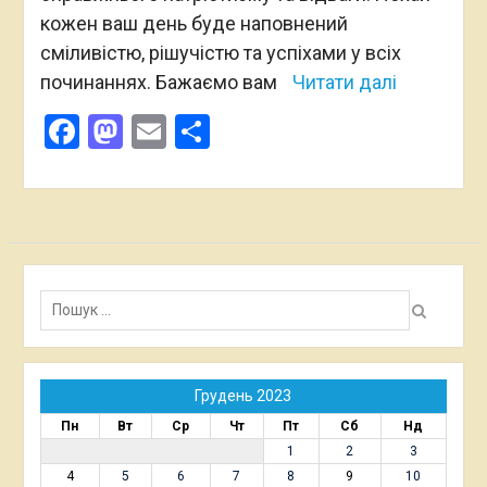
кожен ваш день буде наповнений
сміливістю, рішучістю та успіхами у всіх
починаннях. Бажаємо вам
Читати далі
Facebook
Mastodon
Email
Поділитися
Пошук:
Грудень 2023
Пн
Вт
Ср
Чт
Пт
Сб
Нд
1
2
3
4
5
6
7
8
9
10