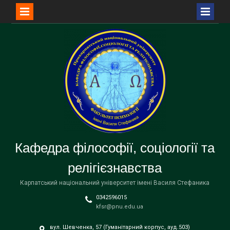
Перейти
до
вмісту
Кафедра філософії, соціології та
релігієзнавства
Карпатський національний університет імені Василя Стефаника
0342596015
kfsr@pnu.edu.ua
вул. Шевченка, 57 (Гуманітарний корпус, ауд.503)