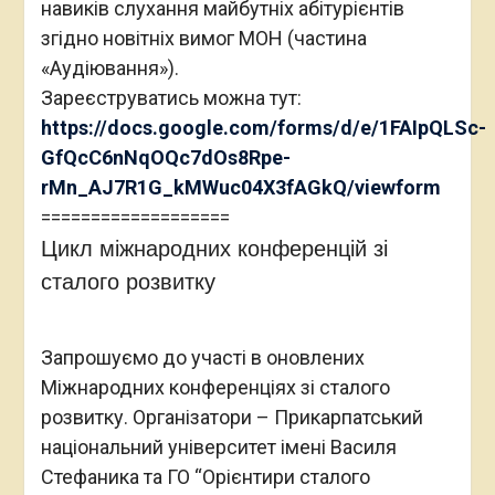
навиків слухання майбутніх абітурієнтів
згідно новітніх вимог МОН (частина
«Аудіювання»).
Зареєструватись можна тут:
https://docs.google.com/forms/d/e/1FAIpQLSc-
GfQcC6nNqOQc7dOs8Rpe-
rMn_AJ7R1G_kMWuc04X3fAGkQ/viewform
===================
Цикл міжнародних конференцій зі
сталого розвитку
Запрошуємо до участі в оновлених
Міжнародних конференціях зі сталого
розвитку. Організатори – Прикарпатський
національний університет імені Василя
Стефаника та ГО “Орієнтири сталого