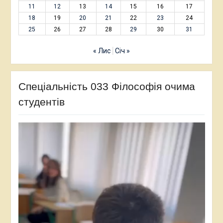
11
12
13
14
15
16
17
18
19
20
21
22
23
24
25
26
27
28
29
30
31
« Лис
Січ »
Спеціальність 033 Філософія очима
студентів
Відеопрогравач