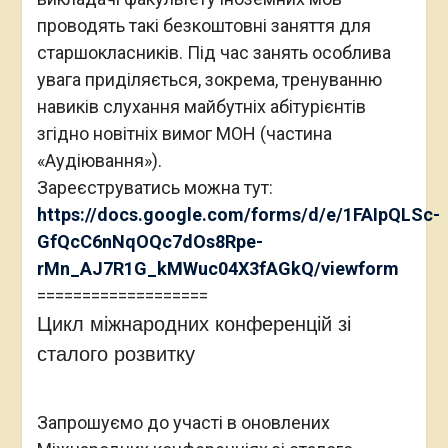
Стефаника та ГО “Орієнтири сталого
розвитку” за підтримки ПРООН в Україні.
Просимо перейти за
ПОСИЛАННЯМ
для
реєстрації у:
>>
SDL 2022
– Другій віртуальній
міжнародній смарт-конференції зі сталого
розвитку;
>>
SEVIC 2022
– Другій віртуальній
міжнародній смарт-конференції зі сталої
освіти;
>>
SF 2022
– Другому міжнародному смарт-
форумі зі сталого розвитку “Грані сталості:
сталий туризм”.