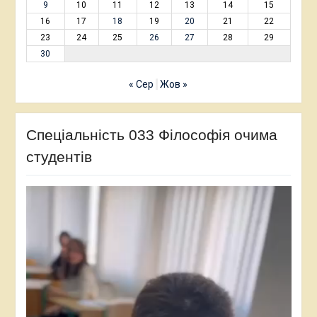
9
10
11
12
13
14
15
16
17
18
19
20
21
22
23
24
25
26
27
28
29
30
« Сер
Жов »
Спеціальність 033 Філософія очима
студентів
Відеопрогравач