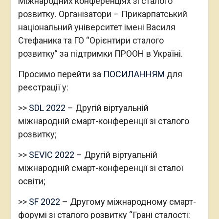
Поряд з винятковою продуктивністю,
інноваційний “розумний” формат
конференцій пропонує БЕЗПРЕЦЕДЕНТНУ
ЧАСОВУ ГНУЧКІСТЬ:
1) різного роду події розпорошено протягом
року, долаючи виснажливість і
часозатратність 2-3-денного формату;
2) заходи Конференції проводяться в
післяобідній та ранньовечірній час
(Східноєвропейський час; ранок у США та
Канаді);
3) заходи Конференції мають доволі помірну
тривалість і є орієнтованими на дискусію.
ПЕРЕВАГИ УЧАСТІ: