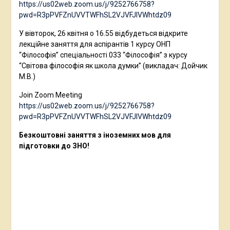
https://us02web.zoom.us/j/9252766758?
pwd=R3pPVFZnUVVTWFhSL2VJVFJlVWhtdz09
У вівторок, 26 квітня о 16.55 відбудеться відкрите
лекційне заняття для аспірантів 1 курсу ОНП
“Філософія” спеціальності 033 “Філософія” з курсу
“Світова філософія як школа думки” (викладач: Дойчик
М.В.)
Join Zoom Meeting
https://us02web.zoom.us/j/9252766758?
pwd=R3pPVFZnUVVTWFhSL2VJVFJlVWhtdz09
Безкоштовні заняття з іноземних мов для
підготовки до ЗНО!
Факультет іноземних мов Прикарпатського
національного університету імені Василя
Стефаника запрошує учнів 10-11 класів на
БЕЗКОШТОВНУ онлайн підготовку до ЗНО!