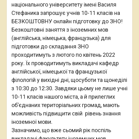
навиків слухання майбутніх абітурієнтів
згідно новітніх вимог МОН (частина
«Аудіювання»).
Зареєструватись можна тут:
https://docs.google.com/forms/d/e/1FAIpQLSc-
GfQcC6nNqOQc7dOs8Rpe-
rMn_AJ7R1G_kMWuc04X3fAGkQ/viewform
===================
Цикл міжнародних конференцій зі
сталого розвитку
Запрошуємо до участі в оновлених
Міжнародних конференціях зі сталого
розвитку. Організатори – Прикарпатський
національний університет імені Василя