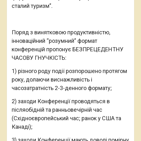
1) рух у ногу зі світом, який постійно
змінюється;
2) ефективний нетворкінг та зміцнення
професійних зав’язків;
3) перспективна співпраця з однодумцями в
галузі;
4) можливість поспілкуватися щонайменше
з 8 авторитетними основними доповідачами
(в межах 1 конференції) на теми
економічної, екологічної та соціальної
сталості;
5) підтверджена сертифікатом участь у
мінімум 2 вебінарах (в межах 1 конференції);