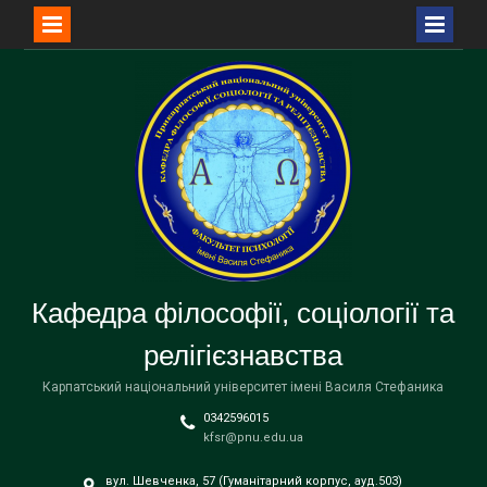
Перейти
до
вмісту
Кафедра філософії, соціології та
релігієзнавства
Карпатський національний університет імені Василя Стефаника
0342596015
kfsr@pnu.edu.ua
вул. Шевченка, 57 (Гуманітарний корпус, ауд.503)