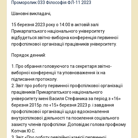
Проморолик 033 Філософія ФЛ-11 2023
Шановні викладачі,
15 березня 2023 року о 14:00 в актовій залі
Прикарпатського національного університету
відбудеться звітно-виборна конференція первинної
профспілкової організації працівників університету.
Порядок денний:
1. Про обрання головуючого та секретаря звітно-
виборної конференції та уповноваження їх на
підписання протоколу.
2. Звіт про роботу первинної профспілкової організації
працівників Прикарпатського національного
університету імені Василя Стефаника за період з «16»
березня 2015р. по «15» березня 2023 р. і завдання
профспілкової організації щодо вдосконалення
внутріспілкової діяльності та посилення соціального
захисту членів профспілки. Доповідає голова профкому
Копчак Ю.С.
3. Звіт «Про роботу ревізійної комісії первинної