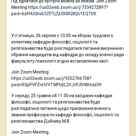
Під`єднатися до зустрічі можна за лінком: Join Zoom
Meeting
https://us02web.zoom.us/j/7334272897?
pwd=bzFHUGhvb3ZPTjZjU0l3R2llQU1EQT09
У п`ятницю, 26 серпня о 10.00 на зборах трудового
колективу кафедри філософії, соціології та
релігієзнавства буде розглядатися питання висунення і
обрання кандидатів від кафедри до складу вченої ради
факультету психології згідно встановлених квот.
Join Zoom Meeting
https://us02web.zoom.us/j/9252766758?
pwd=R3pPVFZnUVVTWFhSL2VJVFJlVWhtdz09
У середу, 25 травня об 11.30 на засіданні кафедри
філософії, соціології та релігієзнавства буде
розглядатися питання щодо присвоєння вченого
звання професора по кафедрі філософії, соціології та
релігієзнавства Дойчику М.В.
Join Zoom Meeting