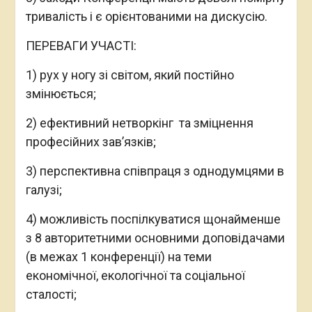
6) підтверджена сертифікатом участь у
щонайменше 2 круглих столах (в межах 1
конференції);
7) 50% співфінансування публікації статті у
журналі Scopus/WoS у відкритому доступі.
Робоча мова – АНГЛІЙСЬКА. Участь –
БЕЗКОШТОВНА.
Контактна особа: Володимир Гошилик,
директор ГО «Орієнтири сталого розвитку»;
+380506752588 (Viber, WhatsApp, Telegram),
vbgoshylyk@gmail.com