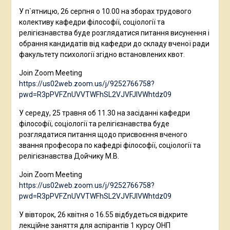
У п`ятницю, 26 серпня о 10.00 на зборах трудового
колективу кафедри філософії, соціології та
релігієзнавства буде розглядатися питання висунення і
обрання кандидатів від кафедри до складу вченої ради
факультету психології згідно встановлених квот.
Join Zoom Meeting
https://us02web.zoom.us/j/9252766758?
pwd=R3pPVFZnUVVTWFhSL2VJVFJlVWhtdz09
У середу, 25 травня об 11.30 на засіданні кафедри
філософії, соціології та релігієзнавства буде
розглядатися питання щодо присвоєння вченого
звання професора по кафедрі філософії, соціології та
релігієзнавства Дойчику М.В.
Join Zoom Meeting
https://us02web.zoom.us/j/9252766758?
pwd=R3pPVFZnUVVTWFhSL2VJVFJlVWhtdz09
У вівторок, 26 квітня о 16.55 відбудеться відкрите
лекційне заняття для аспірантів 1 курсу ОНП