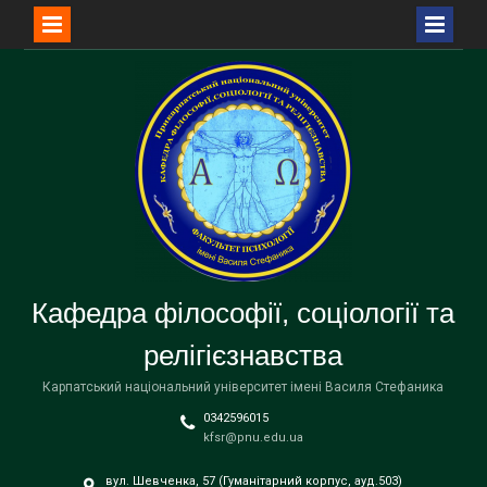
Перейти
до
вмісту
Кафедра філософії, соціології та
релігієзнавства
Карпатський національний університет імені Василя Стефаника
0342596015
kfsr@pnu.edu.ua
вул. Шевченка, 57 (Гуманітарний корпус, ауд.503)