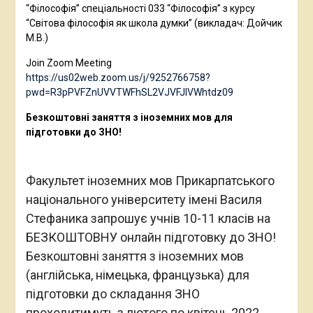
“Філософія” спеціальності 033 “Філософія” з курсу
“Світова філософія як школа думки” (викладач: Дойчик
М.В.)
Join Zoom Meeting
https://us02web.zoom.us/j/9252766758?
pwd=R3pPVFZnUVVTWFhSL2VJVFJlVWhtdz09
Безкоштовні заняття з іноземних мов для
підготовки до ЗНО!
Факультет іноземних мов Прикарпатського
національного університету імені Василя
Стефаника запрошує учнів 10-11 класів на
БЕЗКОШТОВНУ онлайн підготовку до ЗНО!
Безкоштовні заняття з іноземних мов
(англійська, німецька, французька) для
підготовки до складання ЗНО
проходитимуть з лютого по квітень 2022