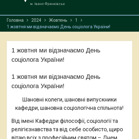
м. Івано-Франківськ
Головна
2024
Жовтень
1
1 жовтня ми відзначаємо День соціолога України!
1 жовтня ми відзначаємо День
соціолога України!
1 жовтня ми відзначаємо День
соціолога України!
Шановні колеги, шановні випускники
кафедри, шановна соціологічна спільнота!
Від імені Кафедри філософії, соціології та
релігієзнавства та від себе особисто, щиро
вітаю всіх з професійним святом – Днем