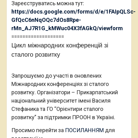
Зареєструватись можна тут:
https://docs.google.com/forms/d/e/1FAIpQLSc-
GfQcC6nNqOQc7dOs8Rpe-
rMn_AJ7R1G_kMWuc04X3fAGkQ/viewform
===================
Цикл міжнародних конференцій зі
сталого розвитку
Запрошуємо до участі в оновлених
Міжнародних конференціях зі сталого
розвитку. Організатори – Прикарпатський
національний університет імені Василя
Стефаника та ГО “Орієнтири сталого
розвитку” за підтримки ПРООН в Україні.
Просимо перейти за
ПОСИЛАННЯМ
для