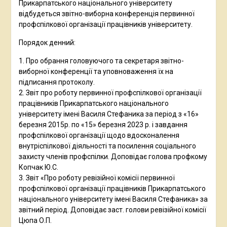
Прикарпатського національного університету
відбудеться звітно-виборна конференція первинної
профспілкової організації працівників університету.
Порядок денний:
1. Про обрання головуючого та секретаря звітно-
виборної конференції та уповноваження їх на
підписання протоколу.
2. Звіт про роботу первинної профспілкової організації
працівників Прикарпатського національного
університету імені Василя Стефаника за період з «16»
березня 2015р. по «15» березня 2023 р. і завдання
профспілкової організації щодо вдосконалення
внутріспілкової діяльності та посилення соціального
захисту членів профспілки. Доповідає голова профкому
Копчак Ю.С.
3. Звіт «Про роботу ревізійної комісії первинної
профспілкової організації працівників Прикарпатського
національного університету імені Василя Стефаника» за
звітний період. Доповідає заст. голови ревізійної комісії
Цюпа О.П.