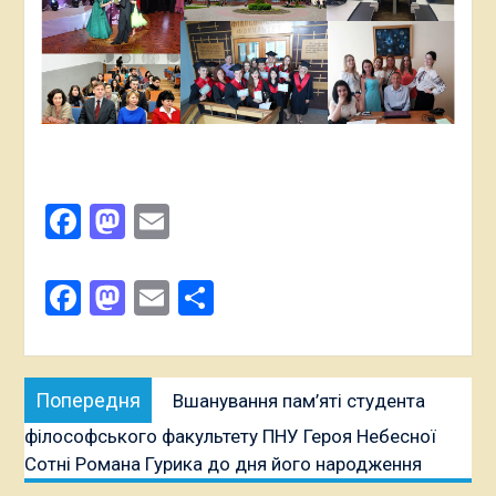
Facebook
Mastodon
Email
Поширити
Facebook
Mastodon
Email
Поділитися
Навігація
Попередня
Попередня
Вшанування пам’яті студента
записів
публікація:
філософського факультету ПНУ Героя Небесної
Сотні Романа Гурика до дня його народження