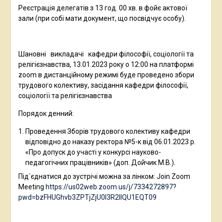
Реєстрація делегатів з 13 год. 00 хв. в фойє актової
зали (при собі мати документ, що посвідчує особу).
Шановні викладачі кафедри філософії, соціології та
релігієзнавства, 13.01.2023 року о 12:00 на платформі
zoom в дистанційному режимі буде проведено збори
трудового колективу, засідання кафедри філософії,
соціології та релігієзнавства
Порядок денний:
Проведення Зборів трудового колективу кафедри
відповідно до наказу ректора №5-к від 06.01.2023 р.
«Про допуск до участі у конкурсі науково-
педагогічних працівників» (доп. Дойчик М.В.).
Під`єднатися до зустрічі можна за лінком: Join Zoom
Meeting
https://us02web.zoom.us/j/7334272897?
pwd=bzFHUGhvb3ZPTjZjU0l3R2llQU1EQT09