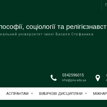
софії, соціології та релігієзнавс
нальний університет імені Василя Стефаника
0342596015
kfsr@pnu.edu.ua
АСПІРАНТАМ
ВИБІРКОВІ ДИСЦИПЛІНИ
МІЖНАР