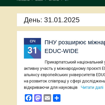
День:
31.01.2025
ПНУ розширює міжнар
СІЧ
31
EDUC-WIDE
Прикарпатський національний 
активну участь у міжнародному проєкті E
альянсу європейських університетів EDUC 
на розвиток співпраці у сфері досліджен
відкриваючи для науковців
Читати далі
Facebook
Mastodon
Email
Поділитися