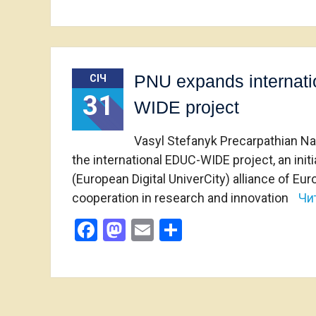
PNU expands internati
СІЧ
31
WIDE project
Vasyl Stefanyk Precarpathian Nati
the international EDUC-WIDE project, an init
(European Digital UniverCity) alliance of Eu
cooperation in research and innovation
Чи
Facebook
Mastodon
Email
Поділитися