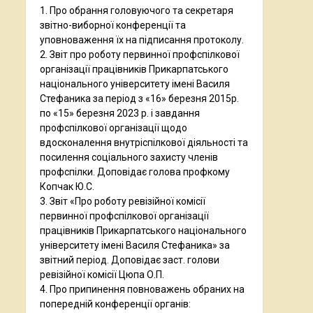
1. Про обрання головуючого та секретаря
звітно-виборної конференції та
уповноваження їх на підписання протоколу.
2. Звіт про роботу первинної профспілкової
організації працівників Прикарпатського
національного університету імені Василя
Стефаника за період з «16» березня 2015р.
по «15» березня 2023 р. і завдання
профспілкової організації щодо
вдосконалення внутріспілкової діяльності та
посилення соціального захисту членів
профспілки. Доповідає голова профкому
Копчак Ю.С.
3. Звіт «Про роботу ревізійної комісії
первинної профспілкової організації
працівників Прикарпатського національного
університету імені Василя Стефаника» за
звітний період. Доповідає заст. голови
ревізійної комісії Цюпа О.П.
4. Про припинення повноважень обраних на
попередній конференції органів: